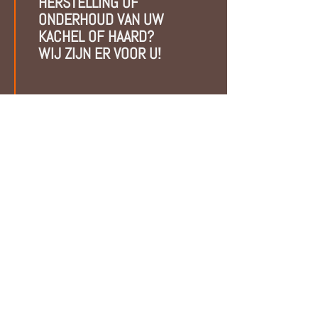
HERSTELLING OF
ONDERHOUD VAN UW
KACHEL OF HAARD?
WIJ ZIJN ER VOOR U!
Als jarenlange technieker
van dienst beschikt Bart
over de juiste
vaardigheden om de
haarden en kachels
efficiënt te onderhouden
en eventuele problemen
op te lossen.
CONTACTEER ONS